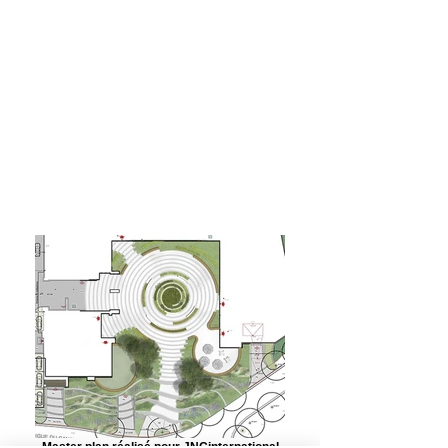
Master plan réalisé pour JNCinternational