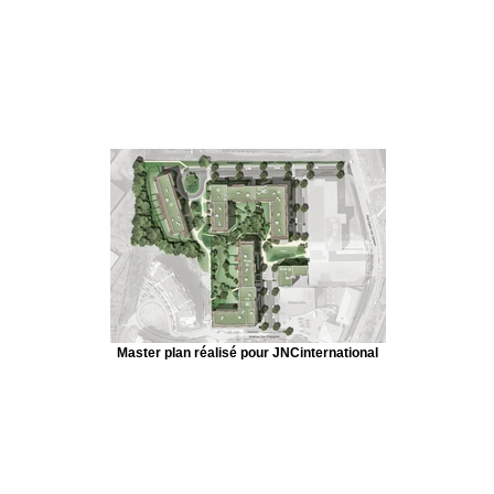
Master plan réalisé pour JNCinternational